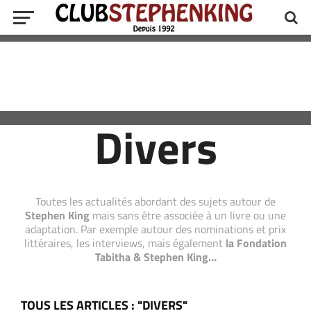
Divers
Toutes les actualités abordant des sujets autour de
Stephen King
mais sans être associée à un livre ou une
adaptation. Par exemple autour des nominations et prix
littéraires, les interviews, mais également
la Fondation
Tabitha & Stephen King…
TOUS LES ARTICLES : "DIVERS"