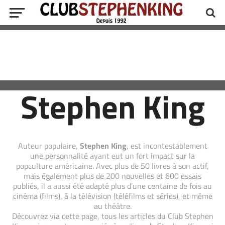
Stephen King
Auteur populaire,
Stephen King
, est incontestablement
une personnalité ayant eut un fort impact sur la
popculture américaine. Avec plus de 50 livres à son actif,
mais également plus de 200 nouvelles et 600 essais
publiés, il a aussi été adapté plus d’une centaine de fois au
cinéma (films), à la télévision (téléfilms et séries), et même
au théâtre.
Découvrez via cette page, tous les articles du Club Stephen