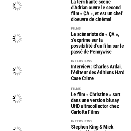
La terrifiante scène
d’Adrian ouvre le second
film « ÇA », et est un chef
d’oeuvre de cinéma!
FILMS
Le scénariste de « ÇA »,
s’exprime sur la
possibilité d’un film sur le
passé de Pennywise
INTERVIEWS
Interview : Charles Ardai,
l’éditeur des éditions Hard
Case Crime
FILMS
Le film « Christine » sort
dans une version bluray
UHD ultracollector chez
Carlotta Films
INTERVIEWS
Stephen King & Mick