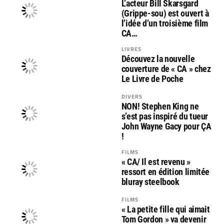
L’acteur Bill Skarsgard
(Grippe-sou) est ouvert à
l’idée d’un troisième film
CA…
LIVRES
Découvez la nouvelle
couverture de « CA » chez
Le Livre de Poche
DIVERS
NON! Stephen King ne
s’est pas inspiré du tueur
John Wayne Gacy pour ÇA
!
FILMS
« CA/ Il est revenu »
ressort en édition limitée
bluray steelbook
FILMS
« La petite fille qui aimait
Tom Gordon » va devenir