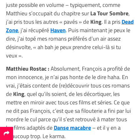
juste possible en volume – typiquement, comme
Matthieu s’occupait du chapitre sur
La Tour Sombre
,
j’ai pris tous les autres « pavés » de
King
. Il a pris
Dead
Zone
, j’ai récupéré
Haven
. Puis maintenant je peux le
dire, j’ai topé mes romans préférés d’un air assez
désinvolte, « ah bah je peux prendre celui-là si tu
veux ».
Matthieu Rostac :
Absolument, François a profité de
mon innocence, je n’ai pas honte de le dire haha. En
vrai, j’étais content de (re)découvrir tous ces romans
de
King
, quel qu’ils soient, de les décortiquer, les
mettre en miroir avec tous ces films et séries. Ce que
ne dit pas François, c’est que sa filouterie a fini par lui
mordre le cul parce qu’il s’est retrouvé à mater tous
les films adaptés de
Danse macabre
– et il y en a
beaucoup trop. Le karma.