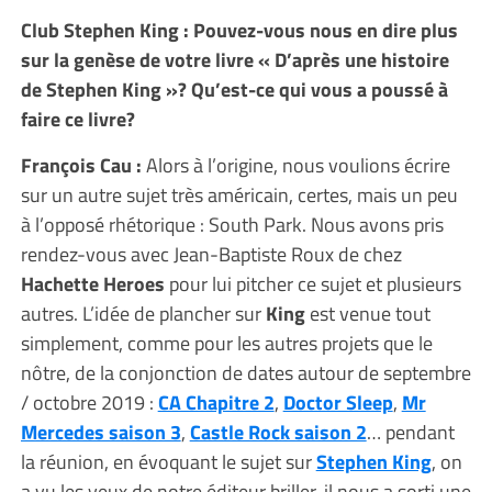
Club Stephen King : Pouvez-vous nous en dire plus
sur la genèse de votre livre « D’après une histoire
de Stephen King »? Qu’est-ce qui vous a poussé à
faire ce livre?
François Cau :
Alors à l’origine, nous voulions écrire
sur un autre sujet très américain, certes, mais un peu
à l’opposé rhétorique : South Park. Nous avons pris
rendez-vous avec Jean-Baptiste Roux de chez
Hachette Heroes
pour lui pitcher ce sujet et plusieurs
autres. L’idée de plancher sur
King
est venue tout
simplement, comme pour les autres projets que le
nôtre, de la conjonction de dates autour de septembre
/ octobre 2019 :
CA Chapitre 2
,
Doctor Sleep
,
Mr
Mercedes saison 3
,
Castle Rock saison 2
… pendant
la réunion, en évoquant le sujet sur
Stephen King
, on
a vu les yeux de notre éditeur briller, il nous a sorti une