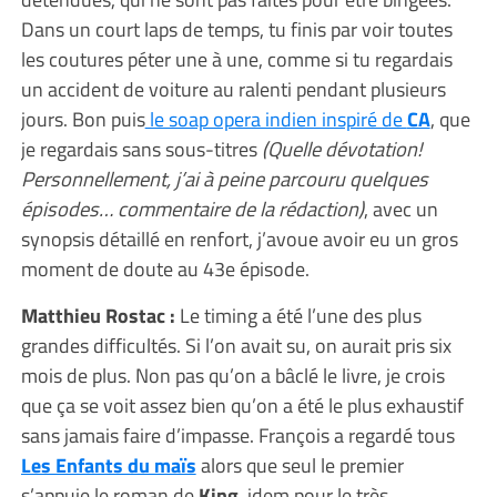
Dans un court laps de temps, tu finis par voir toutes
les coutures péter une à une, comme si tu regardais
un accident de voiture au ralenti pendant plusieurs
jours. Bon puis
le soap opera indien inspiré de
CA
, que
je regardais sans sous-titres
(Quelle dévotation!
Personnellement, j’ai à peine parcouru quelques
épisodes… commentaire de la rédaction)
, avec un
synopsis détaillé en renfort, j’avoue avoir eu un gros
moment de doute au 43e épisode.
Matthieu Rostac :
Le timing a été l’une des plus
grandes difficultés. Si l’on avait su, on aurait pris six
mois de plus. Non pas qu’on a bâclé le livre, je crois
que ça se voit assez bien qu’on a été le plus exhaustif
sans jamais faire d’impasse. François a regardé tous
Les Enfants du maïs
alors que seul le premier
s’appuie le roman de
King
, idem pour le très