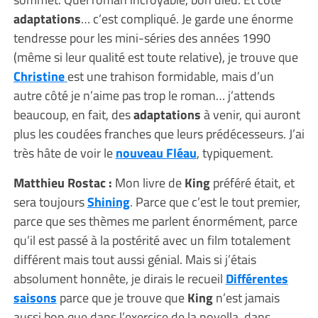
adaptations
… c’est compliqué. Je garde une énorme
tendresse pour les mini-séries des années 1990
(même si leur qualité est toute relative), je trouve que
Christine
est une trahison formidable, mais d’un
autre côté je n’aime pas trop le roman… j’attends
beaucoup, en fait, des
adaptations
à venir, qui auront
plus les coudées franches que leurs prédécesseurs. J’ai
très hâte de voir le
nouveau Fléau
, typiquement.
Matthieu Rostac :
Mon livre de
King
préféré était, et
sera toujours
Shining
. Parce que c’est le tout premier,
parce que ses thèmes me parlent énormément, parce
qu’il est passé à la postérité avec un film totalement
différent mais tout aussi génial. Mais si j’étais
absolument honnête, je dirais le recueil
Différentes
saisons
parce que je trouve que
King
n’est jamais
aussi bon que dans l’exercice de la novella, dans