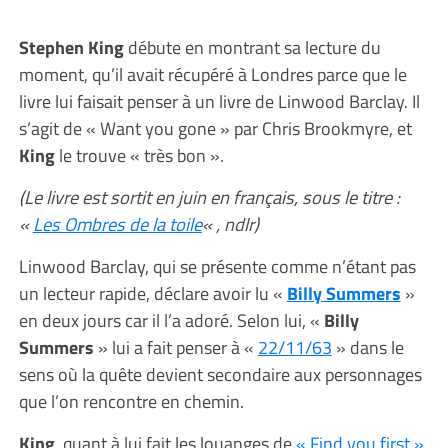
Stephen King
débute en montrant sa lecture du
moment, qu’il avait récupéré à Londres parce que le
livre lui faisait penser à un livre de Linwood Barclay. Il
s’agit de « Want you gone » par Chris Brookmyre, et
King
le trouve « très bon ».
(Le livre est sortit en juin en français, sous le titre :
«
Les Ombres de la toile
« , ndlr)
Linwood Barclay, qui se présente comme n’étant pas
un lecteur rapide, déclare avoir lu «
Billy Summers
»
en deux jours car il l’a adoré. Selon lui, «
Billy
Summers
» lui a fait penser à «
22/11/63
» dans le
sens où la quête devient secondaire aux personnages
que l’on rencontre en chemin.
King
, quant à lui fait les louanges de
« Find you first »,