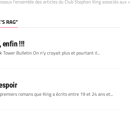
ssous l’ensemble des articles du Club Stephen King associés aux «
E’S RAG"
enfin !!!
k Tower Bulletin On n’y croyait plus et pourtant il...
espoir
remiers romans que King a écrits entre 19 et 24 ans et...