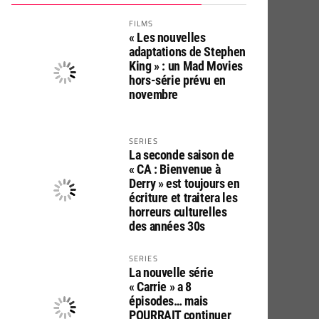
FILMS
« Les nouvelles
adaptations de Stephen
King » : un Mad Movies
hors-série prévu en
novembre
SERIES
La seconde saison de
« CA : Bienvenue à
Derry » est toujours en
écriture et traitera les
horreurs culturelles
des années 30s
SERIES
La nouvelle série
« Carrie » a 8
épisodes… mais
POURRAIT continuer