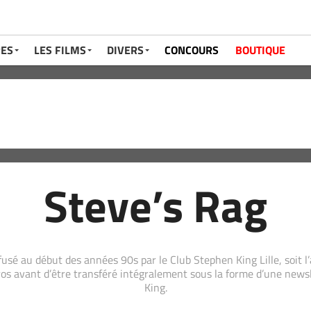
RES
LES FILMS
DIVERS
CONCOURS
BOUTIQUE
Steve’s Rag
fusé au début des années 90s par le Club Stephen King Lille, soit 
s avant d’être transféré intégralement sous la forme d’une newslet
King.