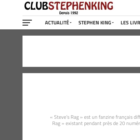
ACTUALITÉ
STEPHEN KING
LES LIV
« Steve’s Rag » est un fanzine français dif
Rag » existant pendant près de 20 numéro