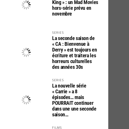
King » : un Mad Movies
hors-série prévu en
novembre
SERIES
La seconde saison de
« CA : Bienvenue à
Derry » est toujours en
écriture et traitera les
horreurs culturelles
des années 30s
SERIES
La nouvelle série
« Carrie » a 8
épisodes… mais
POURRAIT continuer
dans une une seconde
saison…
FILMS