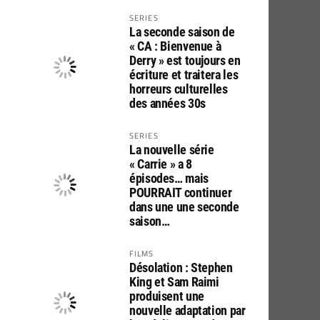
SERIES
La seconde saison de
« CA : Bienvenue à
Derry » est toujours en
écriture et traitera les
horreurs culturelles
des années 30s
SERIES
La nouvelle série
« Carrie » a 8
épisodes… mais
POURRAIT continuer
dans une une seconde
saison…
FILMS
Désolation : Stephen
King et Sam Raimi
produisent une
nouvelle adaptation par